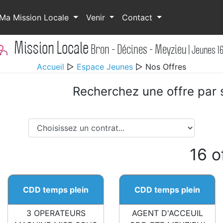
Ma Mission Locale
Venir
Contact
Mission Locale
Bron - Décines - Meyzieu
| Jeunes 1
Accueil
▷
Espace Jeunes
▷ Nos Offres
Recherchez une offre par s
16 o
CDD temps plein
CDD temps plein
3 OPERATEURS
AGENT D'ACCEUIL